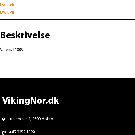
Dataark
DWG-fil
Beskrivelse
Varenr. T1009
VikingNor.dk
Lucernevej 1, 9500 Hobro
+45 2255 1529