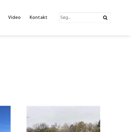
katalog 2026
Video
Kontakt
ections Katalog
atalog
erende Leg
n
ønne partner