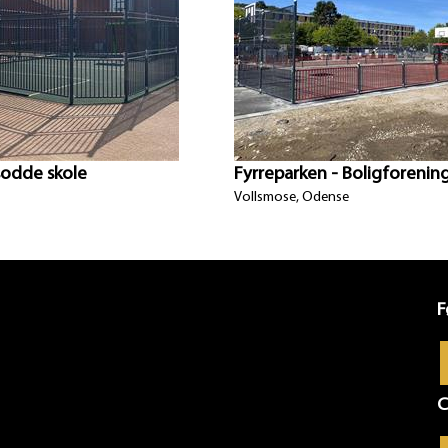
sodde skole
Fyrreparken - Boligforenin
Vollsmose, Odense
F
C