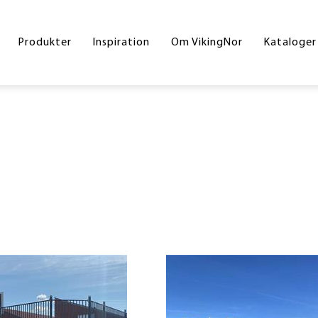
Byrum
Referencer
Drift og vedligeholdelse
Hoved
Produkter
Inspiration
Om VikingNor
Kataloger
Legeplads
Handelsesbetingelser
Inters
Sport og fitness
Skolek
Underlag
Inklud
Skilte
Byrum
Corte
Din gr