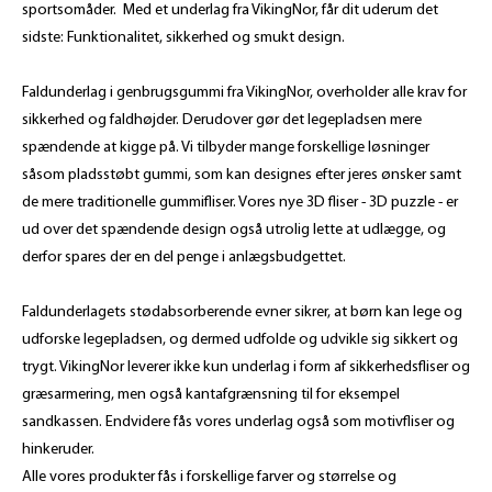
sportsomåder. Med et underlag fra VikingNor, får dit uderum det
sidste: Funktionalitet, sikkerhed og smukt design.
Faldunderlag i genbrugsgummi fra VikingNor, overholder alle krav for
sikkerhed og faldhøjder. Derudover gør det legepladsen mere
spændende at kigge på. Vi tilbyder mange forskellige løsninger
såsom pladsstøbt gummi, som kan designes efter jeres ønsker samt
de mere traditionelle gummifliser. Vores nye 3D fliser - 3D puzzle - er
ud over det spændende design også utrolig lette at udlægge, og
derfor spares der en del penge i anlægsbudgettet.
Faldunderlagets stødabsorberende evner sikrer, at børn kan lege og
udforske legepladsen, og dermed udfolde og udvikle sig sikkert og
trygt. VikingNor leverer ikke kun underlag i form af sikkerhedsfliser og
græsarmering, men også kantafgrænsning til for eksempel
sandkassen. Endvidere fås vores underlag også som motivfliser og
hinkeruder.
Alle vores produkter fås i forskellige farver og størrelse og