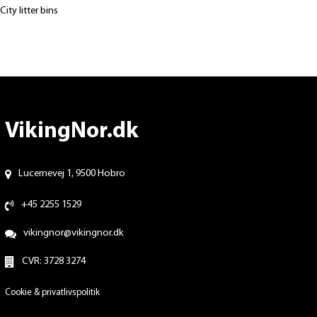
City litter bins
VikingNor.dk
Lucernevej 1, 9500 Hobro
+45 2255 1529
vikingnor@vikingnor.dk
CVR: 3728 3274
Cookie & privatlivspolitik