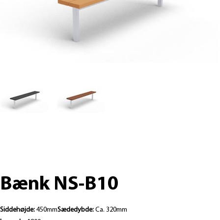
Bænk NS-B10
Siddehøjde:
450mm
Sædedybde:
Ca. 320mm