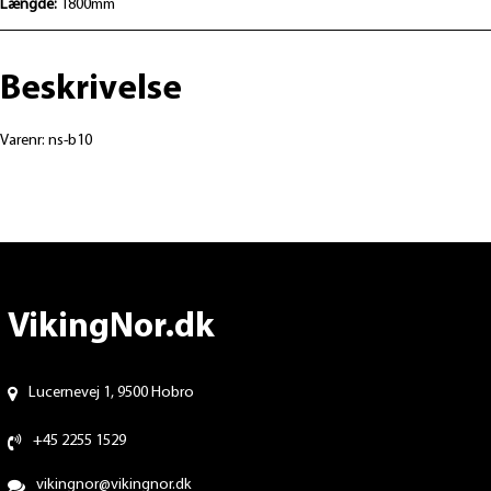
Længde:
1800mm
Beskrivelse
Varenr: ns-b10
VikingNor.dk
Lucernevej 1, 9500 Hobro
+45 2255 1529
vikingnor@vikingnor.dk