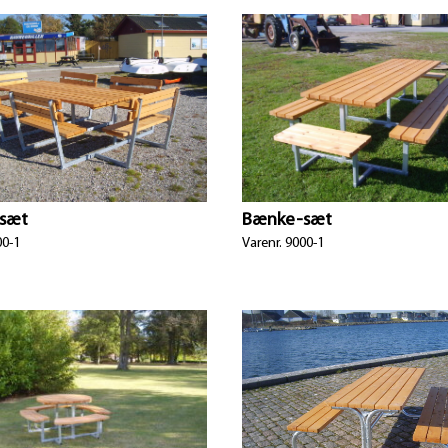
sæt
Bænke-sæt
00-1
Varenr. 9000-1