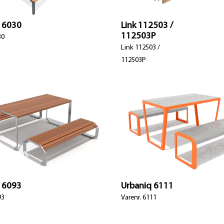
 6030
Link 112503 /
112503P
30
Link 112503 /
112503P
 6093
Urbaniq 6111
93
Varenr. 6111