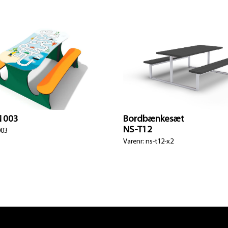
T1003
Bordbænkesæt
NS-T12
003
Varenr: ns-t12-x2