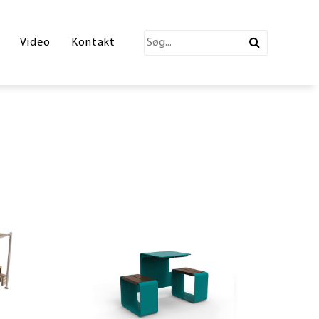
katalog 2026
Video
Kontakt
ections Katalog
atalog
erende Leg
n
ønne partner