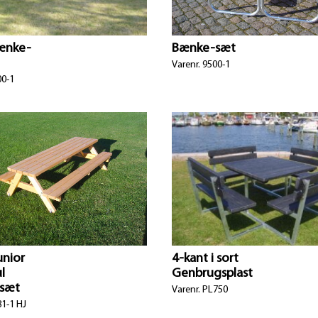
ænke-
Bænke-sæt
Varenr. 9500-1
00-1
unior
4-kant i sort
l
Genbrugsplast
sæt
Varenr. PL750
81-1 HJ