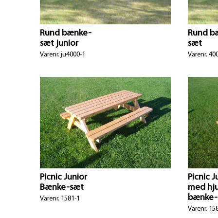
Rund bænke-
Rund b
sæt junior
sæt
Varenr. ju4000-1
Varenr. 40
Picnic Junior
Picnic J
Bænke-sæt
med hju
bænke-
Varenr. 1581-1
Varenr. 15