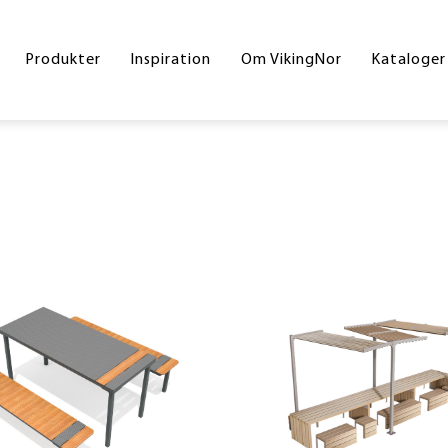
Byrum
Referencer
Drift og vedligeholdelse
Hoved
Produkter
Inspiration
Om VikingNor
Kataloger
Legeplads
Handelsesbetingelser
Inters
Sport og fitness
Skolek
Underlag
Inklud
Skilte
Byrum
Corte
Din gr