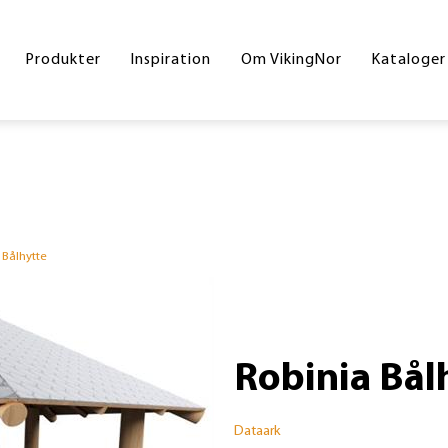
Byrum
Referencer
Drift og vedligeholdelse
Hoved
Produkter
Inspiration
Om VikingNor
Kataloger
Legeplads
Handelsesbetingelser
Inters
Sport og fitness
Skolek
Underlag
Inklud
Skilte
Byrum
 Bålhytte
Corte
Din gr
Robinia Bål
Dataark