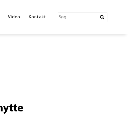
katalog 2026
Video
Kontakt
ections Katalog
atalog
erende Leg
n
ønne partner
hytte