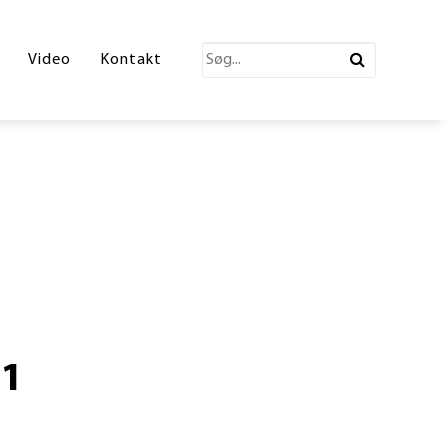
katalog 2026
Video
Kontakt
ections Katalog
atalog
erende Leg
n
ønne partner
81