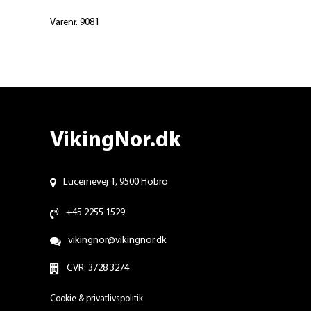
Varenr. 9081
VikingNor.dk
Lucernevej 1, 9500 Hobro
+45 2255 1529
vikingnor@vikingnor.dk
CVR: 3728 3274
Cookie & privatlivspolitik