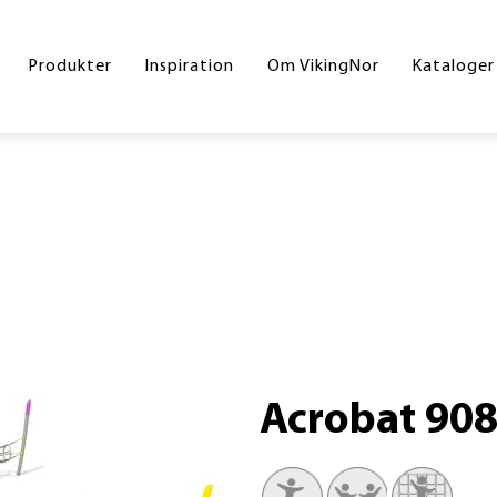
Byrum
Referencer
Drift og vedligeholdelse
Hoved
Produkter
Inspiration
Om VikingNor
Kataloger
Legeplads
Handelsesbetingelser
Inters
Sport og fitness
Skolek
Underlag
Inklud
Skilte
Byrum
Corte
Din gr
Acrobat 90