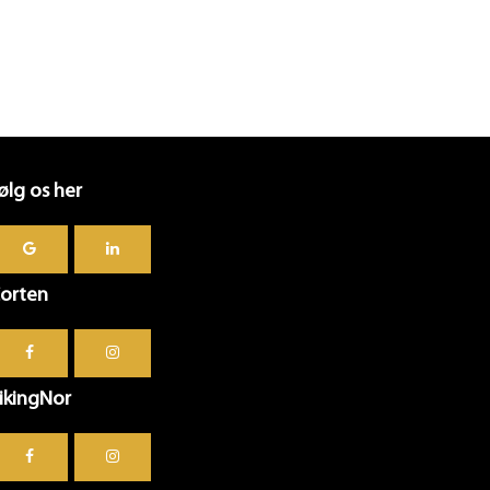
ølg os her
orten
ikingNor