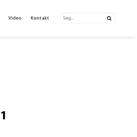
katalog 2026
Video
Kontakt
ections Katalog
atalog
erende Leg
n
ønne partner
01