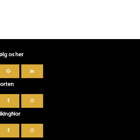
ølg os her
orten
ikingNor