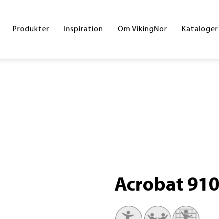
Byrum
Referencer
Drift og vedligeholdelse
Hoved
Produkter
Inspiration
Om VikingNor
Kataloger
Legeplads
Handelsesbetingelser
Inters
Sport og fitness
Skolek
Underlag
Inklud
Skilte
Byrum
Corte
Din gr
Acrobat 91