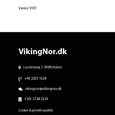
Varenr. 9101
VikingNor.dk
Lucernevej 1, 9500 Hobro
+45 2255 1529
vikingnor@vikingnor.dk
CVR: 3728 3274
Cookie & privatlivspolitik