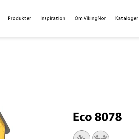
Byrum
Referencer
Drift og vedligeholdelse
Hoved
Produkter
Inspiration
Om VikingNor
Kataloger
Legeplads
Handelsesbetingelser
Inters
Sport og fitness
Skolek
Underlag
Inklud
Skilte
Byrum
Corte
Din gr
Eco 8078