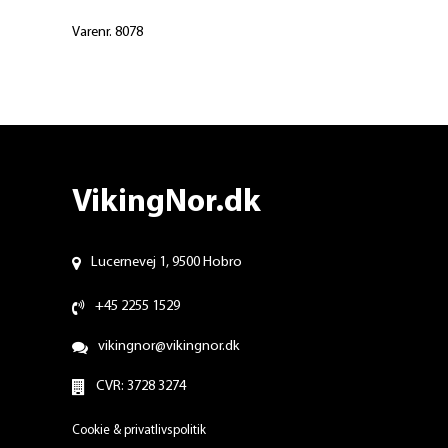
Varenr. 8078
VikingNor.dk
Lucernevej 1, 9500 Hobro
+45 2255 1529
vikingnor@vikingnor.dk
CVR: 3728 3274
Cookie & privatlivspolitik