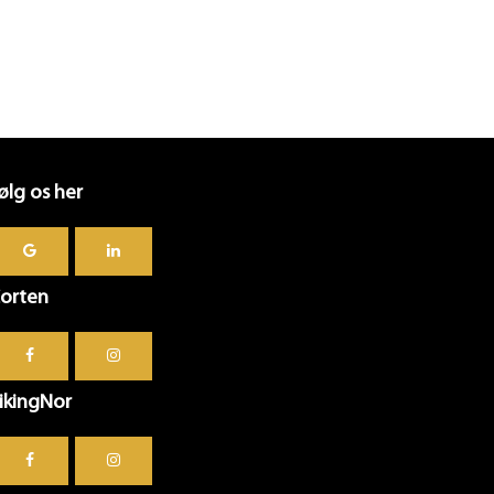
ølg os her
orten
ikingNor