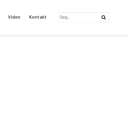
katalog 2026
Video
Kontakt
ections Katalog
atalog
erende Leg
n
ønne partner