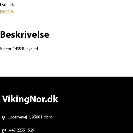
Dataark
DWG-fil
Beskrivelse
Varenr. 1435 Recycled
VikingNor.dk
Lucernevej 1, 9500 Hobro
+45 2255 1529