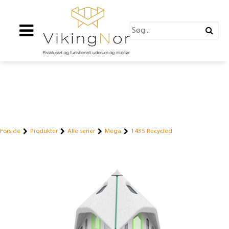
Forside
Produkter
Alle serier
Mega
1435 Recycled