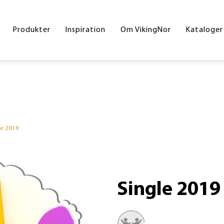
Byrum
Referencer
Drift og vedligeholdelse
Hoved
Produkter
Inspiration
Om VikingNor
Kataloger
Legeplads
Handelsesbetingelser
Inters
Sport og fitness
Skolek
Underlag
Inklud
Skilte
Byrum
le 2019
Corte
Din gr
Single 2019