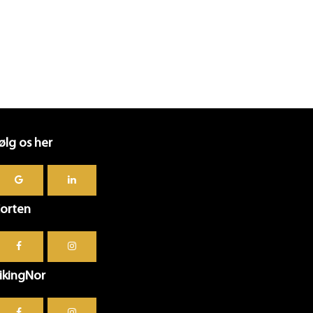
ølg os her
orten
ikingNor