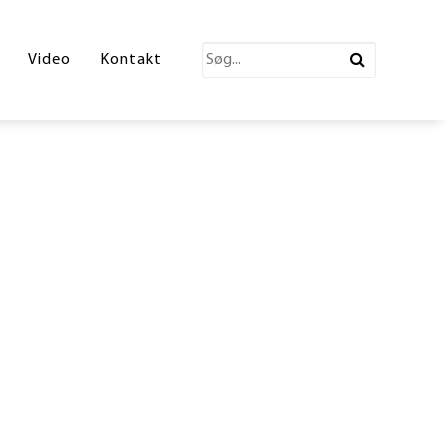
katalog 2026
Video
Kontakt
ections Katalog
atalog
erende Leg
n
ønne partner