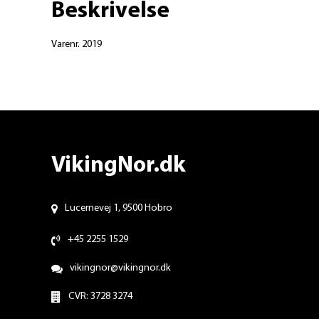
Beskrivelse
Varenr. 2019
VikingNor.dk
Lucernevej 1, 9500 Hobro
+45 2255 1529
vikingnor@vikingnor.dk
CVR: 3728 3274