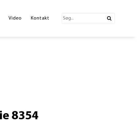
katalog 2026
Video
Kontakt
ections Katalog
atalog
erende Leg
n
ønne partner
ie 8354