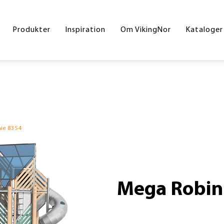
Byrum
Referencer
Drift og vedligeholdelse
Hoved
Produkter
Inspiration
Om VikingNor
Kataloger
Legeplads
Handelsesbetingelser
Inters
Sport og fitness
Skolek
Underlag
Inklud
Skilte
Byrum
ie 8354
Corte
Din gr
Mega Robin