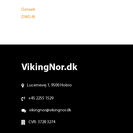
Dataark
DWG-fil
VikingNor.dk
Lucernevej 1, 9500 Hobro
+45 2255 1529
vikingnor@vikingnor.dk
CVR: 3728 3274