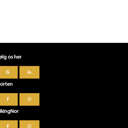
ølg os her
orten
ikingNor