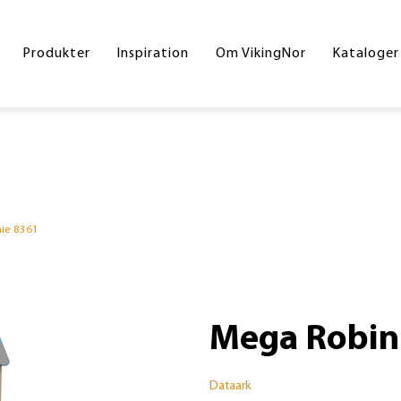
Byrum
Referencer
Drift og vedligeholdelse
Hoved
Produkter
Inspiration
Om VikingNor
Kataloger
Legeplads
Handelsesbetingelser
Inters
Sport og fitness
Skolek
Underlag
Inklud
Skilte
Byrum
ie 8361
Corte
Din gr
Mega Robin
Dataark