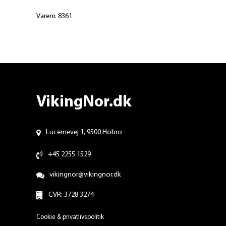
Varenr. 8361
VikingNor.dk
Lucernevej 1, 9500 Hobro
+45 2255 1529
vikingnor@vikingnor.dk
CVR: 3728 3274
Cookie & privatlivspolitik