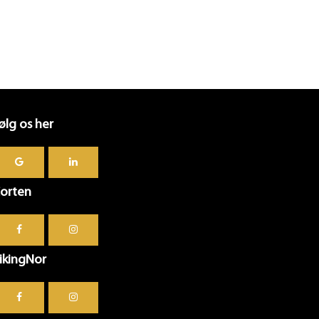
ølg os her
orten
ikingNor