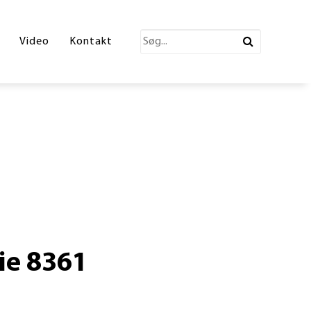
katalog 2026
Video
Kontakt
ections Katalog
atalog
erende Leg
n
ønne partner
ie 8361