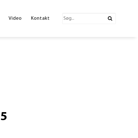
katalog 2026
Video
Kontakt
ections Katalog
atalog
erende Leg
n
ønne partner
05