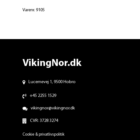
Varenr. 9105
VikingNor.dk
Lucernevej 1, 9500 Hobro
+45 2255 1529
vikingnor@vikingnor.dk
CVR: 3728 3274
Cookie & privatlivspolitik