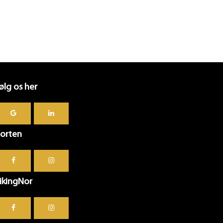
ølg os her
orten
ikingNor