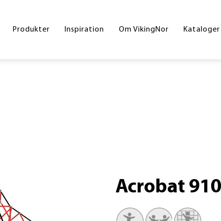
Byrum
Referencer
Drift og vedligeholdelse
Hoved
Produkter
Inspiration
Om VikingNor
Kataloger
Legeplads
Handelsesbetingelser
Inters
Sport og fitness
Skolek
Underlag
Inklud
Skilte
Byrum
Corte
Din gr
Acrobat 91