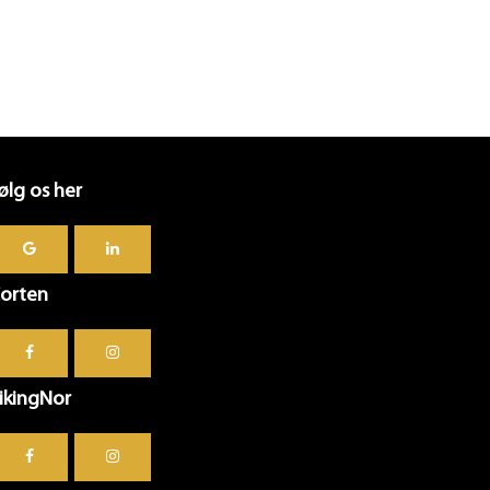
ølg os her
orten
ikingNor