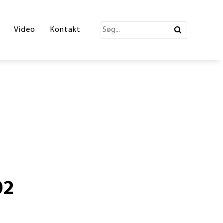
katalog 2026
Video
Kontakt
ections Katalog
atalog
erende Leg
n
ønne partner
02