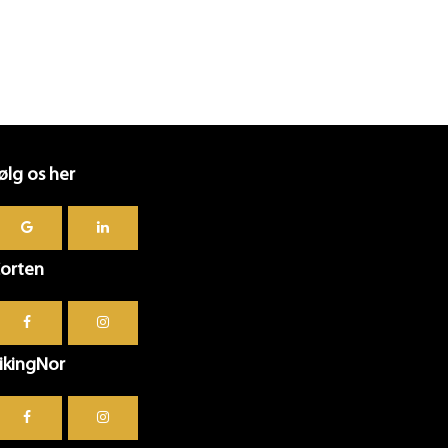
ølg os her
orten
ikingNor