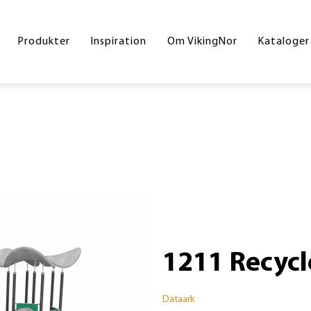
Byrum
Referencer
Drift og vedligeholdelse
Hoved
Produkter
Inspiration
Om VikingNor
Kataloger
Legeplads
Handelsesbetingelser
Inters
Sport og fitness
Skolek
Underlag
Inklud
Skilte
Byrum
Corte
Din gr
1211 Recyc
Dataark