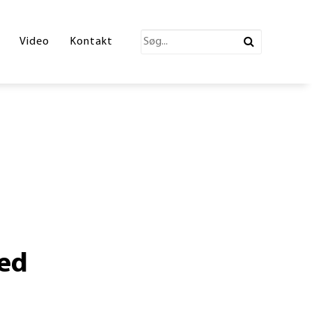
katalog 2026
Video
Kontakt
ections Katalog
atalog
erende Leg
n
ønne partner
led