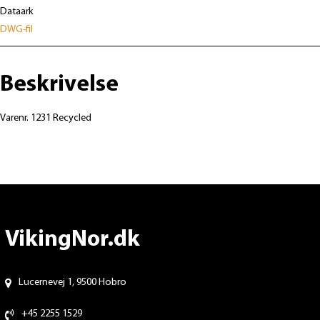
Dataark
DWG-fil
Beskrivelse
Varenr. 1231 Recycled
VikingNor.dk
Lucernevej 1, 9500 Hobro
+45 2255 1529