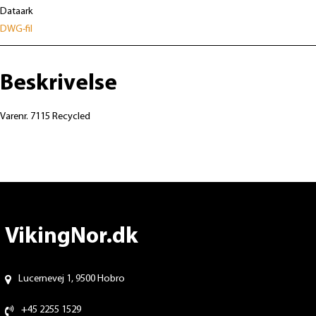
Dataark
DWG-fil
Beskrivelse
Varenr. 7115 Recycled
VikingNor.dk
Lucernevej 1, 9500 Hobro
+45 2255 1529