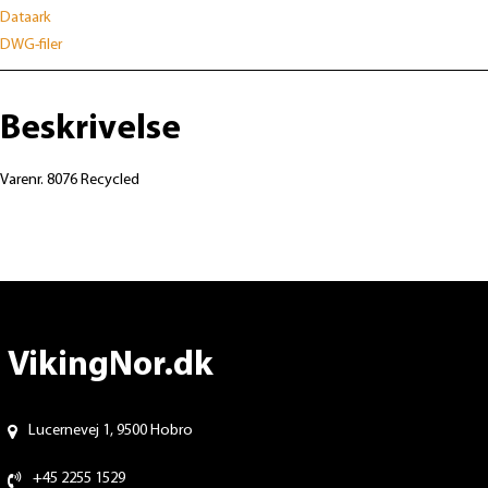
Dataark
DWG-filer
Beskrivelse
Varenr. 8076 Recycled
VikingNor.dk
Lucernevej 1, 9500 Hobro
+45 2255 1529