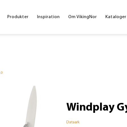
Byrum
Referencer
Drift og vedligeholdelse
Hoved
Produkter
Inspiration
Om VikingNor
Kataloger
Legeplads
Handelsesbetingelser
Inters
Sport og fitness
Skolek
Underlag
Inklud
Skilte
Byrum
.0
Corte
Din gr
Windplay G
Dataark