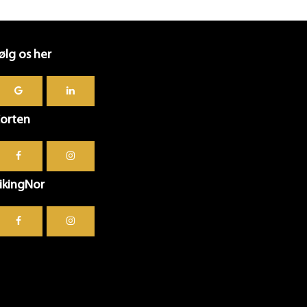
ølg os her
orten
ikingNor