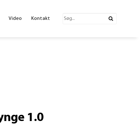
katalog 2026
Video
Kontakt
ections Katalog
atalog
erende Leg
n
ønne partner
ynge 1.0